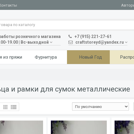
Автор
Контакты
аботы розничного магазина
+7 (915) 221-27-61
.00-19.00 | Вс-выходной
craftstoreyd@yandex.ru
я из пряжи
Фурнитура
Новый Год
Распр
ца и рамки для сумок металлические