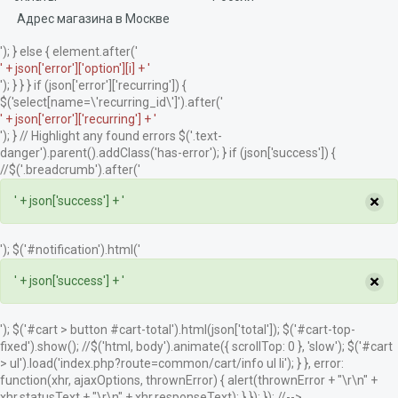
Адрес магазина в Москве
'); } else { element.after('
' + json['error']['option'][i] + '
'); } } } if (json['error']['recurring']) {
$('select[name=\'recurring_id\']').after('
' + json['error']['recurring'] + '
'); } // Highlight any found errors $('.text-
danger').parent().addClass('has-error'); } if (json['success']) {
//$('.breadcrumb').after('
×
' + json['success'] + '
'); $('#notification').html('
×
' + json['success'] + '
'); $('#cart > button #cart-total').html(json['total']); $('#cart-top-
fixed').show(); //$('html, body').animate({ scrollTop: 0 }, 'slow'); $('#cart
> ul').load('index.php?route=common/cart/info ul li'); } }, error:
function(xhr, ajaxOptions, thrownError) { alert(thrownError + "\r\n" +
xhr.statusText + "\r\n" + xhr.responseText); } }); }); //-->