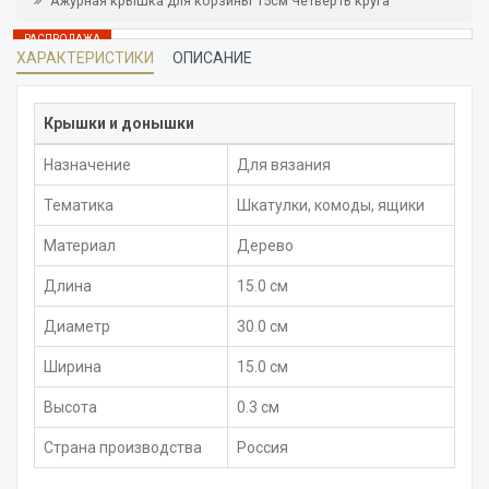
Ажурная крышка для корзины 15см Четверть круга
РАСПРОДАЖА
ХАРАКТЕРИСТИКИ
ОПИСАНИЕ
В НАЛИЧИИ 3 ШТ
Крышки и донышки
Назначение
Для вязания
Тематика
Шкатулки, комоды, ящики
Материал
Дерево
Длина
15.0 см
Диаметр
30.0 см
Ширина
15.0 см
Высота
0.3 см
Страна производства
Россия