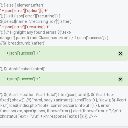
'); } else { element.after('
' + json['error']['option'][i] + '
'); } } } if (json['error']['recurring']) {
$('select[name=\'recurring_id\']').after('
' + json['error']['recurring'] + '
'); } // Highlight any found errors $('.text-
danger').parent().addClass('has-error'); } if (json['success']) {
//$('.breadcrumb').after('
×
' + json['success'] + '
'); $('#notification').html('
×
' + json['success'] + '
'); $('#cart > button #cart-total').html(json['total']); $('#cart-top-
fixed').show(); //$('html, body').animate({ scrollTop: 0 }, 'slow'); $('#cart
> ul').load('index.php?route=common/cart/info ul li'); } }, error:
function(xhr, ajaxOptions, thrownError) { alert(thrownError + "\r\n" +
xhr.statusText + "\r\n" + xhr.responseText); } }); }); //-->