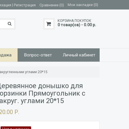
|
Мои закладки (0)
изация
Регистрация
Сравнение (0)
КОРЗИНА ПОКУПОК
0 товар(ов) - 0.00 р.
одажа
Вопрос-ответ
Личный кабинет
акругленными углами 20*15
еревянное донышко для
орзинки Прямоугольник с
акруг. углами 20*15
20.00 Р.