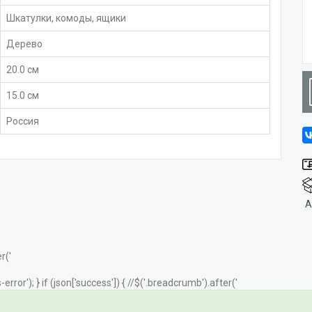
Шкатулки, комоды, ящики
Дерево
20.0 см
15.0 см
Россия
А
r('
error'); } if (json['success']) { //$('.breadcrumb').after('