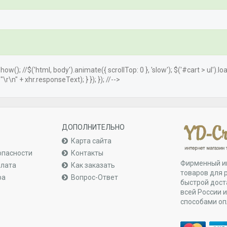
.show(); //$('html, body').animate({ scrollTop: 0 }, 'slow'); $('#cart > ul').
r\n" + xhr.responseText); } }); }); //-->
ДОПОЛНИТЕЛЬНО
Карта сайта
опасности
Контакты
Фирменный и
плата
Как заказать
товаров для 
ра
Вопрос-Ответ
быстрой дост
всей России 
способами о