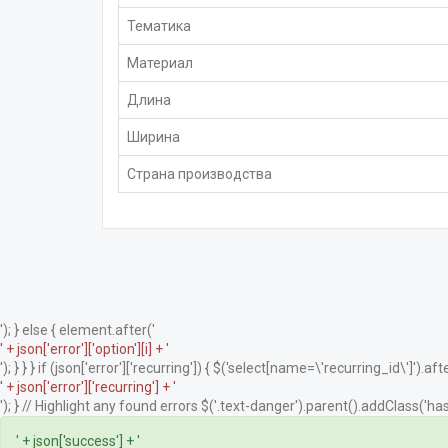
Тематика
Материал
Длина
Ширина
Страна производства
'); } else { element.after('
' + json['error']['option'][i] + '
'); } } } if (json['error']['recurring']) { $('select[name=\'recurring_id\']').afte
' + json['error']['recurring'] + '
'); } // Highlight any found errors $('.text-danger').parent().addClass('has-
' + json['success'] + '