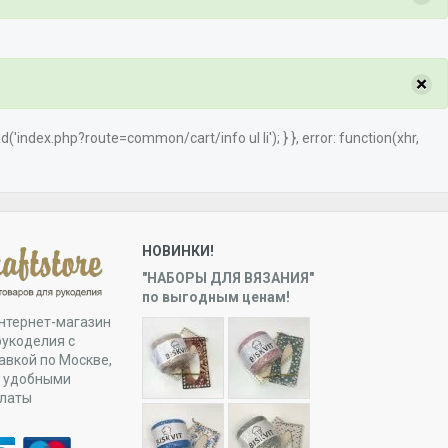
×
load('index.php?route=common/cart/info ul li'); } }, error: function(xhr,
НОВИНКИ!
"НАБОРЫ ДЛЯ ВЯЗАНИЯ"
по выгодным ценам!
нтернет-магазин
рукоделия с
авкой по Москве,
и удобными
платы