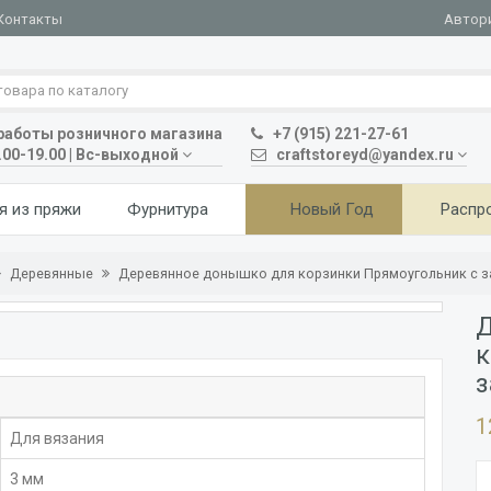
Автор
Контакты
аботы розничного магазина
+7 (915) 221-27-61
.00-19.00 | Вс-выходной
craftstoreyd@yandex.ru
я из пряжи
Фурнитура
Новый Год
Распр
Деревянные
Деревянное донышко для корзинки Прямоугольник с з
Д
к
з
1
Для вязания
3 мм