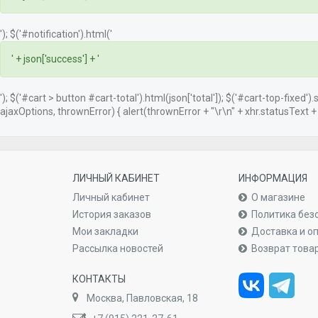
'); $('#notification').html('
' + json['success'] + '
'); $('#cart > button #cart-total').html(json['total']); $('#cart-top-fixed')
ajaxOptions, thrownError) { alert(thrownError + "\r\n" + xhr.statusText + "\
ЛИЧНЫЙ КАБИНЕТ
ИНФОРМАЦИЯ
Личный кабинет
О магазине
История заказов
Политика без
Мои закладки
Доставка и о
Рассылка новостей
Возврат това
КОНТАКТЫ
Москва, Павловская, 18