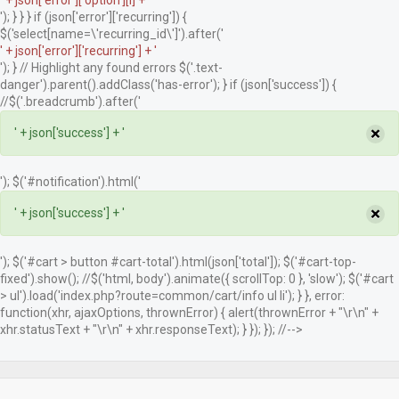
' + json['error']['option'][i] + '
'); } } } if (json['error']['recurring']) {
$('select[name=\'recurring_id\']').after('
' + json['error']['recurring'] + '
'); } // Highlight any found errors $('.text-
danger').parent().addClass('has-error'); } if (json['success']) {
//$('.breadcrumb').after('
×
' + json['success'] + '
'); $('#notification').html('
×
' + json['success'] + '
'); $('#cart > button #cart-total').html(json['total']); $('#cart-top-
fixed').show(); //$('html, body').animate({ scrollTop: 0 }, 'slow'); $('#cart
> ul').load('index.php?route=common/cart/info ul li'); } }, error:
function(xhr, ajaxOptions, thrownError) { alert(thrownError + "\r\n" +
xhr.statusText + "\r\n" + xhr.responseText); } }); }); //-->