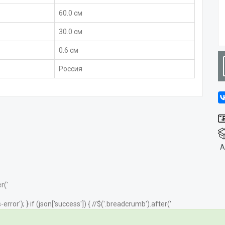
60.0 см
30.0 см
0.6 см
Россия
А
r('
error'); } if (json['success']) { //$('.breadcrumb').after('