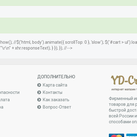
.show(); //$('html, body').animate({ scrollTop: 0 }, 'slow'); $('#cart > ul').
r\n" + xhr.responseText); } }); }); //-->
ДОПОЛНИТЕЛЬНО
Карта сайта
опасности
Контакты
Фирменный и
плата
Как заказать
товаров для 
ра
Вопрос-Ответ
быстрой дост
всей России 
способами о