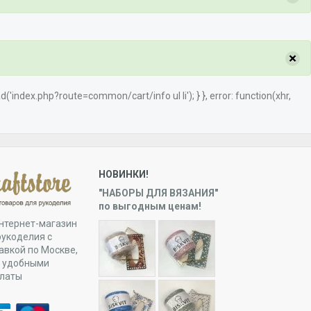
×
load('index.php?route=common/cart/info ul li'); } }, error: function(xhr,
НОВИНКИ!
"НАБОРЫ ДЛЯ ВЯЗАНИЯ"
по выгодным ценам!
нтернет-магазин
рукоделия с
авкой по Москве,
и удобными
платы