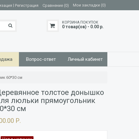
|
Мои закладки (0)
изация
Регистрация
Сравнение (0)
КОРЗИНА ПОКУПОК
0 товар(ов) - 0.00 р.
одажа
Вопрос-ответ
Личный кабинет
ик 60*30 см
еревянное толстое донышко
ля люльки прямоугольник
0*30 см
00.00 Р.