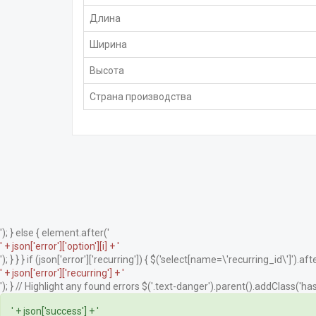
Длина
Ширина
Высота
Страна производства
'); } else { element.after('
' + json['error']['option'][i] + '
'); } } } if (json['error']['recurring']) { $('select[name=\'recurring_id\']').afte
' + json['error']['recurring'] + '
'); } // Highlight any found errors $('.text-danger').parent().addClass('has-
' + json['success'] + '