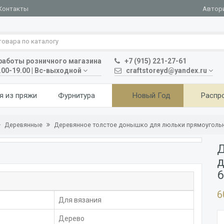
Автор
Контакты
аботы розничного магазина
+7 (915) 221-27-61
.00-19.00 | Вс-выходной
craftstoreyd@yandex.ru
я из пряжи
Фурнитура
Новый Год
Распр
Деревянные
Деревянное толстое донышко для люльки прямоугольн
Д
д
6
6
Для вязания
Дерево