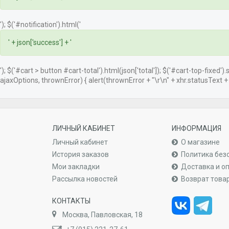
'); $('#notification').html('
' + json['success'] + '
'); $('#cart > button #cart-total').html(json['total']); $('#cart-top-fixed')
ajaxOptions, thrownError) { alert(thrownError + "\r\n" + xhr.statusText + "\
ЛИЧНЫЙ КАБИНЕТ
ИНФОРМАЦИЯ
Личный кабинет
О магазине
История заказов
Политика без
Мои закладки
Доставка и о
Рассылка новостей
Возврат това
КОНТАКТЫ
Москва, Павловская, 18