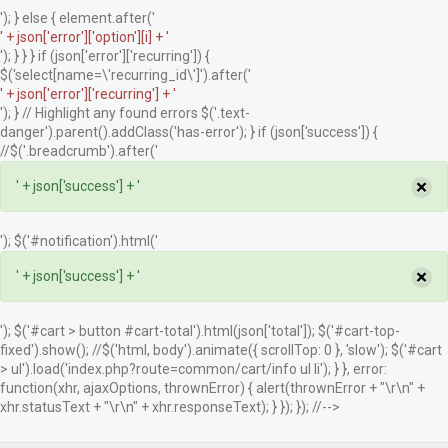
'); } else { element.after('
' + json['error']['option'][i] + '
'); } } } if (json['error']['recurring']) {
$('select[name=\'recurring_id\']').after('
' + json['error']['recurring'] + '
'); } // Highlight any found errors $('.text-
danger').parent().addClass('has-error'); } if (json['success']) {
//$('.breadcrumb').after('
×
' + json['success'] + '
'); $('#notification').html('
×
' + json['success'] + '
'); $('#cart > button #cart-total').html(json['total']); $('#cart-top-
fixed').show(); //$('html, body').animate({ scrollTop: 0 }, 'slow'); $('#cart
> ul').load('index.php?route=common/cart/info ul li'); } }, error:
function(xhr, ajaxOptions, thrownError) { alert(thrownError + "\r\n" +
xhr.statusText + "\r\n" + xhr.responseText); } }); }); //-->