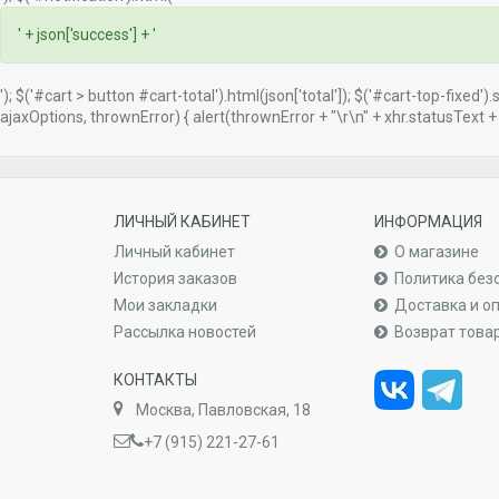
' + json['success'] + '
'); $('#cart > button #cart-total').html(json['total']); $('#cart-top-fixed')
ajaxOptions, thrownError) { alert(thrownError + "\r\n" + xhr.statusText + "\
ЛИЧНЫЙ КАБИНЕТ
ИНФОРМАЦИЯ
Личный кабинет
О магазине
История заказов
Политика без
Мои закладки
Доставка и о
Рассылка новостей
Возврат това
КОНТАКТЫ
Москва, Павловская, 18
+7 (915) 221-27-61