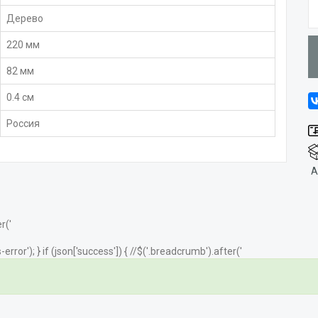
Дерево
220 мм
82 мм
0.4 см
Россия
А
r('
error'); } if (json['success']) { //$('.breadcrumb').after('