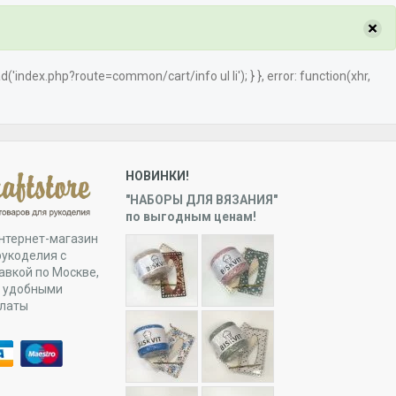
×
load('index.php?route=common/cart/info ul li'); } }, error: function(xhr,
НОВИНКИ!
"НАБОРЫ ДЛЯ ВЯЗАНИЯ"
по выгодным ценам!
нтернет-магазин
рукоделия с
авкой по Москве,
и удобными
платы