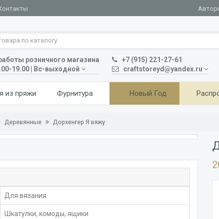
Автор
Контакты
аботы розничного магазина
+7 (915) 221-27-61
.00-19.00 | Вс-выходной
craftstoreyd@yandex.ru
я из пряжи
Фурнитура
Новый Год
Распр
Деревянные
Дорхенгер Я вяжу
Д
2
Для вязания
Шкатулки, комоды, ящики