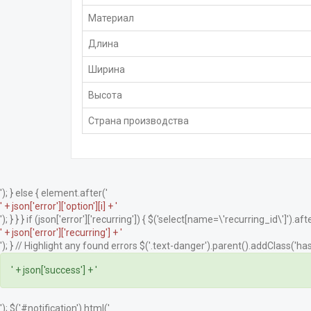
Материал
Длина
Ширина
Высота
Страна производства
'); } else { element.after('
' + json['error']['option'][i] + '
'); } } } if (json['error']['recurring']) { $('select[name=\'recurring_id\']').afte
' + json['error']['recurring'] + '
'); } // Highlight any found errors $('.text-danger').parent().addClass('has-
' + json['success'] + '
'); $('#notification').html('