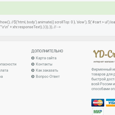
.show(); //$('html, body').animate({ scrollTop: 0 }, 'slow'); $('#cart > ul').
r\n" + xhr.responseText); } }); }); //-->
ДОПОЛНИТЕЛЬНО
Карта сайта
опасности
Контакты
Фирменный и
плата
Как заказать
товаров для 
ра
Вопрос-Ответ
быстрой дост
всей России 
способами о