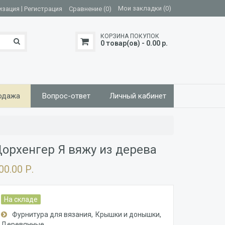
|
Мои закладки (0)
изация
Регистрация
Сравнение (0)
КОРЗИНА ПОКУПОК
0 товар(ов) - 0.00 р.
одажа
Вопрос-ответ
Личный кабинет
орхенгер Я вяжу из дерева
00.00 Р.
На складе
Фурнитура для вязания
Крышки и донышки
Деревянные