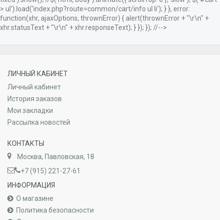
> ul').load('index.php?route=common/cart/info ul li'); } }, error:
function(xhr, ajaxOptions, thrownError) { alert(thrownError + "\r\n" +
xhr.statusText + "\r\n" + xhr.responseText); } }); }); //-->
ЛИЧНЫЙ КАБИНЕТ
Личный кабинет
История заказов
Мои закладки
Рассылка новостей
КОНТАКТЫ
Москва, Павловская, 18
+7 (915) 221-27-61
ИНФОРМАЦИЯ
О магазине
Политика безопасности