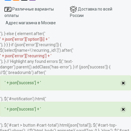
Различные варианты
Доставка по всей
оплаты
России
Адрес магазина в Москве
'); } else { element.after('
' + json['error']['option'][i] + '
'); } } } if (json['error']['recurring']) {
$('select[name=\'recurring_id\']').after('
' + json['error']['recurring'] + '
'); } // Highlight any found errors $('.text-
danger').parent().addClass('has-error'); } if (json['success']) {
//$('.breadcrumb').after('
×
' + json['success'] + '
'); $('#notification').html('
×
' + json['success'] + '
'); $('#cart > button #cart-total').html(json['total']); $('#cart-top-
fixed').show(); //$('html, body').animate({ scrollTop: 0 }, 'slow'); $('#cart