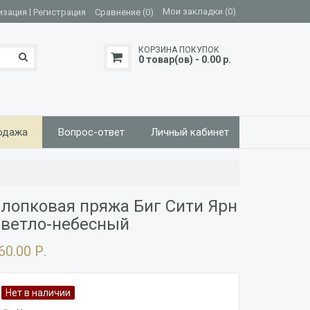
|
Мои закладки (0)
изация
Регистрация
Сравнение (0)
КОРЗИНА ПОКУПОК
0 товар(ов) - 0.00 р.
одажа
Вопрос-ответ
Личный кабинет
лопковая пряжа Биг Сити Ярн
ветло-небесный
60.00 Р.
Нет в наличии