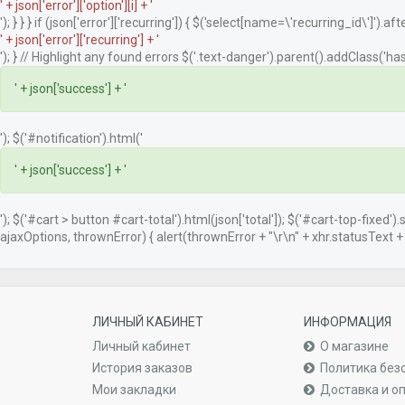
' + json['error']['option'][i] + '
'); } } } if (json['error']['recurring']) { $('select[name=\'recurring_id\']').afte
' + json['error']['recurring'] + '
'); } // Highlight any found errors $('.text-danger').parent().addClass('has-
' + json['success'] + '
'); $('#notification').html('
' + json['success'] + '
'); $('#cart > button #cart-total').html(json['total']); $('#cart-top-fixed')
ajaxOptions, thrownError) { alert(thrownError + "\r\n" + xhr.statusText + "\
ЛИЧНЫЙ КАБИНЕТ
ИНФОРМАЦИЯ
Личный кабинет
О магазине
История заказов
Политика без
Мои закладки
Доставка и о