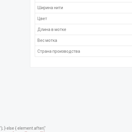
Ширина нити
Цвет
Длина в мотке
Вес мотка
Страна производства
'); } else { element.after('