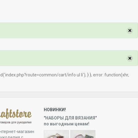
×
×
load('index.php?route=common/cart/info ul li'); } }, error: function(xhr,
НОВИНКИ!
"НАБОРЫ ДЛЯ ВЯЗАНИЯ"
по выгодным ценам!
нтернет-магазин
рукоделия с