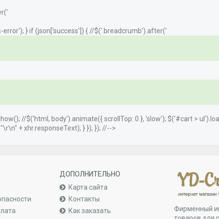
r('
error'); } if (json['success']) { //$('.breadcrumb').after('
.show(); //$('html, body').animate({ scrollTop: 0 }, 'slow'); $('#cart > ul').
r\n" + xhr.responseText); } }); }); //-->
ДОПОЛНИТЕЛЬНО
Карта сайта
опасности
Контакты
Фирменный и
плата
Как заказать
товаров для 