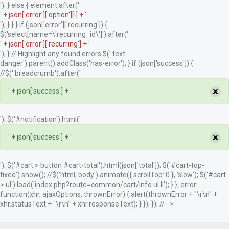
'); } else { element.after('
' + json['error']['option'][i] + '
'); } } } if (json['error']['recurring']) {
$('select[name=\'recurring_id\']').after('
' + json['error']['recurring'] + '
'); } // Highlight any found errors $('.text-
danger').parent().addClass('has-error'); } if (json['success']) {
//$('.breadcrumb').after('
×
' + json['success'] + '
'); $('#notification').html('
×
' + json['success'] + '
'); $('#cart > button #cart-total').html(json['total']); $('#cart-top-
fixed').show(); //$('html, body').animate({ scrollTop: 0 }, 'slow'); $('#cart
> ul').load('index.php?route=common/cart/info ul li'); } }, error:
function(xhr, ajaxOptions, thrownError) { alert(thrownError + "\r\n" +
xhr.statusText + "\r\n" + xhr.responseText); } }); }); //-->