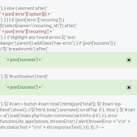
'); } else { element.after('
' + json['error']['option'][i] + '
'); } } } if (json['error']['recurring']) {
$('select[name=\'recurring_id\']').after('
' + json['error']['recurring'] + '
'); } // Highlight any found errors $('.text-
danger').parent().addClass('has-error'); } if (json['success']) {
//$('.breadcrumb').after('
×
' + json['success'] + '
'); $('#notification').html('
×
' + json['success'] + '
'); $('#cart > button #cart-total').html(json['total']); $('#cart-top-
fixed').show(); //$('html, body').animate({ scrollTop: 0 }, 'slow'); $('#cart
> ul').load('index.php?route=common/cart/info ul li'); } }, error:
function(xhr, ajaxOptions, thrownError) { alert(thrownError + "\r\n" +
xhr.statusText + "\r\n" + xhr.responseText); } }); }); //-->