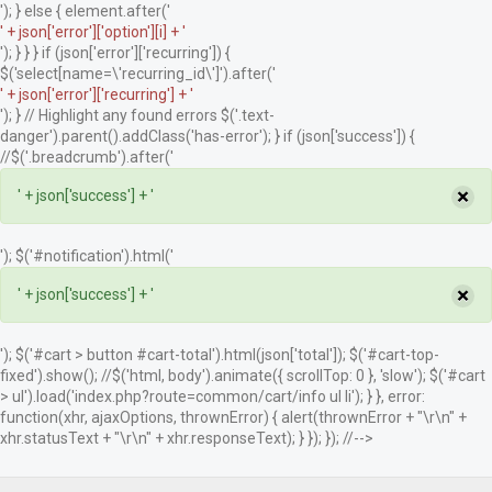
'); } else { element.after('
' + json['error']['option'][i] + '
'); } } } if (json['error']['recurring']) {
$('select[name=\'recurring_id\']').after('
' + json['error']['recurring'] + '
'); } // Highlight any found errors $('.text-
danger').parent().addClass('has-error'); } if (json['success']) {
//$('.breadcrumb').after('
×
' + json['success'] + '
'); $('#notification').html('
×
' + json['success'] + '
'); $('#cart > button #cart-total').html(json['total']); $('#cart-top-
fixed').show(); //$('html, body').animate({ scrollTop: 0 }, 'slow'); $('#cart
> ul').load('index.php?route=common/cart/info ul li'); } }, error:
function(xhr, ajaxOptions, thrownError) { alert(thrownError + "\r\n" +
xhr.statusText + "\r\n" + xhr.responseText); } }); }); //-->