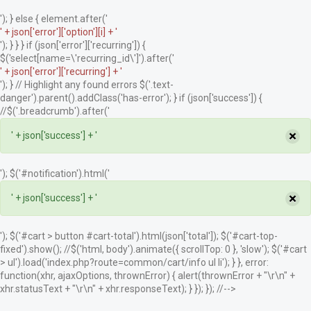
'); } else { element.after('
' + json['error']['option'][i] + '
'); } } } if (json['error']['recurring']) {
$('select[name=\'recurring_id\']').after('
' + json['error']['recurring'] + '
'); } // Highlight any found errors $('.text-
danger').parent().addClass('has-error'); } if (json['success']) {
//$('.breadcrumb').after('
×
' + json['success'] + '
'); $('#notification').html('
×
' + json['success'] + '
'); $('#cart > button #cart-total').html(json['total']); $('#cart-top-
fixed').show(); //$('html, body').animate({ scrollTop: 0 }, 'slow'); $('#cart
> ul').load('index.php?route=common/cart/info ul li'); } }, error:
function(xhr, ajaxOptions, thrownError) { alert(thrownError + "\r\n" +
xhr.statusText + "\r\n" + xhr.responseText); } }); }); //-->