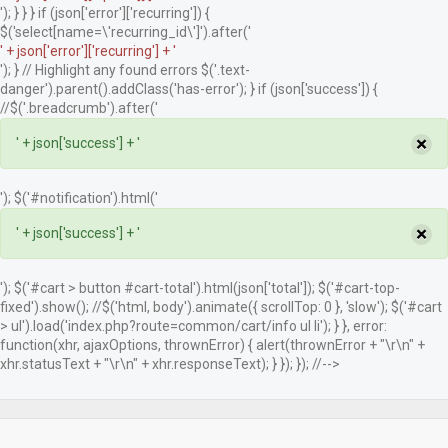
'); } } } if (json['error']['recurring']) {
$('select[name=\'recurring_id\']').after('
' + json['error']['recurring'] + '
'); } // Highlight any found errors $('.text-
danger').parent().addClass('has-error'); } if (json['success']) {
//$('.breadcrumb').after('
×
' + json['success'] + '
'); $('#notification').html('
×
' + json['success'] + '
'); $('#cart > button #cart-total').html(json['total']); $('#cart-top-
fixed').show(); //$('html, body').animate({ scrollTop: 0 }, 'slow'); $('#cart
> ul').load('index.php?route=common/cart/info ul li'); } }, error:
function(xhr, ajaxOptions, thrownError) { alert(thrownError + "\r\n" +
xhr.statusText + "\r\n" + xhr.responseText); } }); }); //-->