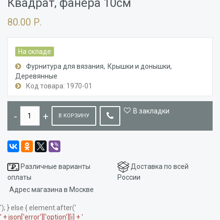
Квадрат, фанера 10см
80.00 Р.
На складе
Фурнитура для вязания
Крышки и донышки
Деревянные
Код товара: 1970-01
В закладки
В КОРЗИНУ
Различные варианты
Доставка по всей
оплаты
России
Адрес магазина в Москве
'); } else { element.after('
' + json['error']['option'][i] + '