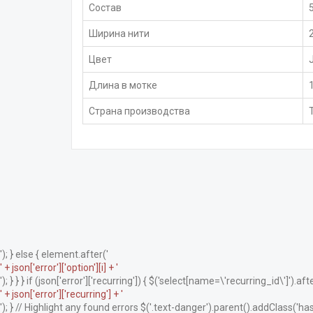
Состав
Ширина нити
Цвет
Длина в мотке
Страна производства
'); } else { element.after('
' + json['error']['option'][i] + '
'); } } } if (json['error']['recurring']) { $('select[name=\'recurring_id\']').afte
' + json['error']['recurring'] + '
'); } // Highlight any found errors $('.text-danger').parent().addClass('has-