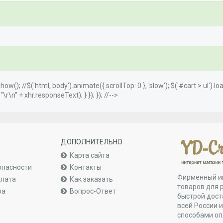
.show(); //$('html, body').animate({ scrollTop: 0 }, 'slow'); $('#cart > ul').
r\n" + xhr.responseText); } }); }); //-->
ДОПОЛНИТЕЛЬНО
Карта сайта
опасности
Контакты
Фирменный и
плата
Как заказать
товаров для 
ра
Вопрос-Ответ
быстрой дост
всей России 
способами о