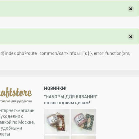
×
×
load('index.php?route=common/cart/info ul li'); } }, error: function(xhr,
НОВИНКИ!
"НАБОРЫ ДЛЯ ВЯЗАНИЯ"
по выгодным ценам!
нтернет-магазин
рукоделия с
авкой по Москве,
и удобными
платы