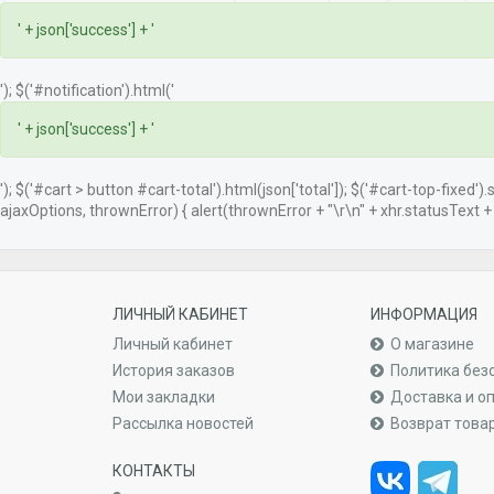
' + json['success'] + '
'); $('#notification').html('
' + json['success'] + '
'); $('#cart > button #cart-total').html(json['total']); $('#cart-top-fixed')
ajaxOptions, thrownError) { alert(thrownError + "\r\n" + xhr.statusText + "\
ЛИЧНЫЙ КАБИНЕТ
ИНФОРМАЦИЯ
Личный кабинет
О магазине
История заказов
Политика без
Мои закладки
Доставка и о
Рассылка новостей
Возврат това
КОНТАКТЫ