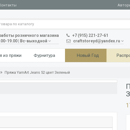
Автор
Контакты
аботы розничного магазина
+7 (915) 221-27-61
.00-19.00 | Вс-выходной
craftstoreyd@yandex.ru
я из пряжи
Фурнитура
Новый Год
Распр
Пряжа YarnArt Jeans 52 цвет Зеленый
П
1