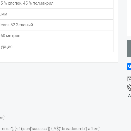
55 % хлопок, 45 % полиакрил
2 мм
Jeans 52 Зеленый
160 метров
Турция
А
r('
error'); } if (json['success']) { //$('.breadcrumb').after('