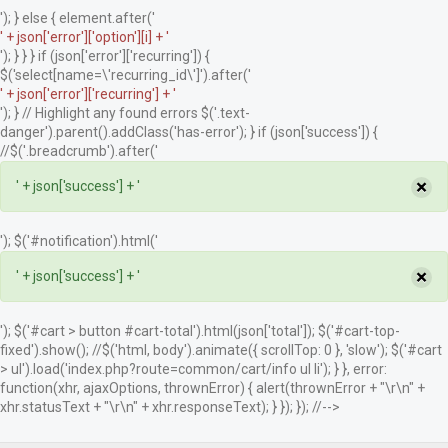
'); } else { element.after('
' + json['error']['option'][i] + '
'); } } } if (json['error']['recurring']) {
$('select[name=\'recurring_id\']').after('
' + json['error']['recurring'] + '
'); } // Highlight any found errors $('.text-
danger').parent().addClass('has-error'); } if (json['success']) {
//$('.breadcrumb').after('
×
' + json['success'] + '
'); $('#notification').html('
×
' + json['success'] + '
'); $('#cart > button #cart-total').html(json['total']); $('#cart-top-
fixed').show(); //$('html, body').animate({ scrollTop: 0 }, 'slow'); $('#cart
> ul').load('index.php?route=common/cart/info ul li'); } }, error:
function(xhr, ajaxOptions, thrownError) { alert(thrownError + "\r\n" +
xhr.statusText + "\r\n" + xhr.responseText); } }); }); //-->