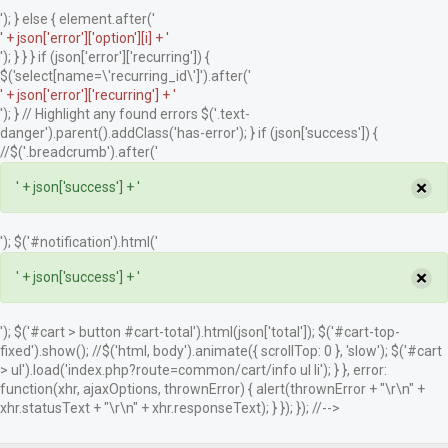
'); } else { element.after('
' + json['error']['option'][i] + '
'); } } } if (json['error']['recurring']) {
$('select[name=\'recurring_id\']').after('
' + json['error']['recurring'] + '
'); } // Highlight any found errors $('.text-
danger').parent().addClass('has-error'); } if (json['success']) {
//$('.breadcrumb').after('
×
' + json['success'] + '
'); $('#notification').html('
×
' + json['success'] + '
'); $('#cart > button #cart-total').html(json['total']); $('#cart-top-
fixed').show(); //$('html, body').animate({ scrollTop: 0 }, 'slow'); $('#cart
> ul').load('index.php?route=common/cart/info ul li'); } }, error:
function(xhr, ajaxOptions, thrownError) { alert(thrownError + "\r\n" +
xhr.statusText + "\r\n" + xhr.responseText); } }); }); //-->