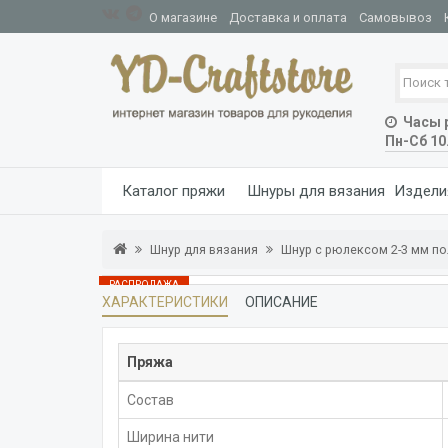
О магазине
Доставка и оплата
Самовывоз
Часы р
Пн-Сб 10
Каталог пряжи
Шнуры для вязания
Издели
Шнур для вязания
Шнур с рюлексом 2-3 мм п
РАСПРОДАЖА
ХАРАКТЕРИСТИКИ
ОПИСАНИЕ
В НАЛИЧИИ 2 ШТ
Пряжа
Состав
Ширина нити