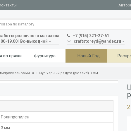
Автор
Контакты
аботы розничного магазина
+7 (915) 221-27-61
.00-19.00 | Вс-выходной
craftstoreyd@yandex.ru
я из пряжи
Фурнитура
Новый Год
Распр
олипропиленовый
Шнур черный радуга (рюлекс) 3 мм
Ш
2
Полипропилен
3 мм