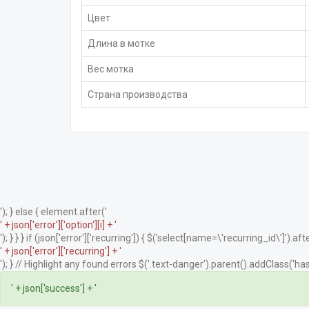
Цвет
Длина в мотке
Вес мотка
Страна производства
'); } else { element.after('
' + json['error']['option'][i] + '
'); } } } if (json['error']['recurring']) { $('select[name=\'recurring_id\']').afte
' + json['error']['recurring'] + '
'); } // Highlight any found errors $('.text-danger').parent().addClass('has-
' + json['success'] + '