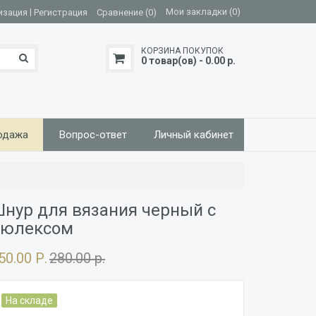
|
Мои закладки (0)
изация
Регистрация
Сравнение (0)
КОРЗИНА ПОКУПОК
0 товар(ов) - 0.00 р.
одажа
Вопрос-ответ
Личный кабинет
нур для вязания черный с
рюлексом
50.00 Р.
280.00 р.
На складе