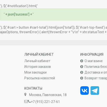
'); $('#notification').html('
' + json['success'] + '
'); $('#cart > button #cart-total').html(json['total']); $('#cart-top-fixed')
ajaxOptions, thrownError) { alert(thrownError + "\r\n" + xhr.statusText + "\
ЛИЧНЫЙ КАБИНЕТ
ИНФОРМАЦИЯ
Личный кабинет
О магазине
История заказов
Политика без
Мои закладки
Доставка и о
Рассылка новостей
Возврат това
КОНТАКТЫ
Москва, Павловская, 18
+7 (915) 221-27-61