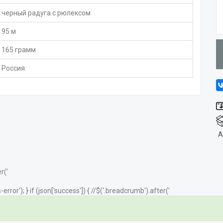
черный радуга с рюлексом
95 м
165 грамм
Россия
А
r('
error'); } if (json['success']) { //$('.breadcrumb').after('