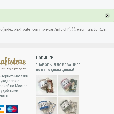
×
load('index.php?route=common/cart/info ul li'); } }, error: function(xhr,
НОВИНКИ!
"НАБОРЫ ДЛЯ ВЯЗАНИЯ"
по выгодным ценам!
нтернет-магазин
рукоделия с
авкой по Москве,
и удобными
платы