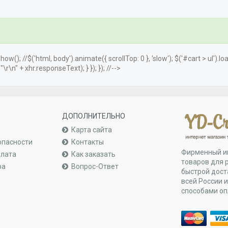
.show(); //$('html, body').animate({ scrollTop: 0 }, 'slow'); $('#cart > ul').
r\n" + xhr.responseText); } }); }); //-->
ДОПОЛНИТЕЛЬНО
Карта сайта
опасности
Контакты
Фирменный и
плата
Как заказать
товаров для 
ра
Вопрос-Ответ
быстрой дост
всей России 
способами о