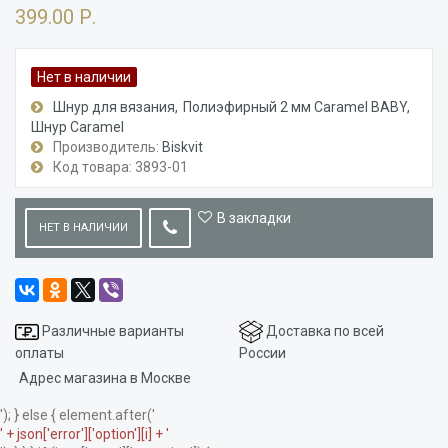
399.00 Р.
Нет в наличии
Шнур для вязания
Полиэфирный 2 мм Caramel BАBY
Шнур Caramel
Производитель:
Biskvit
Код товара: 3893-01
В закладки
НЕТ В НАЛИЧИИ
Различные варианты
Доставка по всей
оплаты
России
Адрес магазина в Москве
'); } else { element.after('
' + json['error']['option'][i] + '