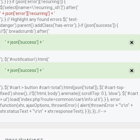
'); } } } if (json['error']['recurring']) {
$('select[name=\'recurring_id\']').after('
' + json['error']['recurring'] + '
'); } // Highlight any found errors $('.text-
danger').parent().addClass('has-error'); } if (json['success']) {
//$('.breadcrumb').after('
×
' + json['success'] + '
'); $('#notification').html('
×
' + json['success'] + '
'); $('#cart > button #cart-total').html(json['total']); $('#cart-top-
fixed').show(); //$('html, body').animate({ scrollTop: 0 }, 'slow'); $('#cart
> ul').load('index.php?route=common/cart/info ul li'); } }, error:
function(xhr, ajaxOptions, thrownError) { alert(thrownError + "\r\n" +
xhr.statusText + "\r\n" + xhr.responseText); } }); }); //-->