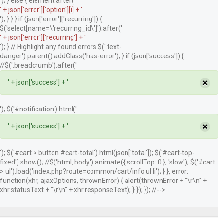
'); } else { element.after('
' + json['error']['option'][i] + '
'); } } } if (json['error']['recurring']) {
$('select[name=\'recurring_id\']').after('
' + json['error']['recurring'] + '
'); } // Highlight any found errors $('.text-
danger').parent().addClass('has-error'); } if (json['success']) {
//$('.breadcrumb').after('
×
' + json['success'] + '
'); $('#notification').html('
×
' + json['success'] + '
'); $('#cart > button #cart-total').html(json['total']); $('#cart-top-
fixed').show(); //$('html, body').animate({ scrollTop: 0 }, 'slow'); $('#cart
> ul').load('index.php?route=common/cart/info ul li'); } }, error:
function(xhr, ajaxOptions, thrownError) { alert(thrownError + "\r\n" +
xhr.statusText + "\r\n" + xhr.responseText); } }); }); //-->