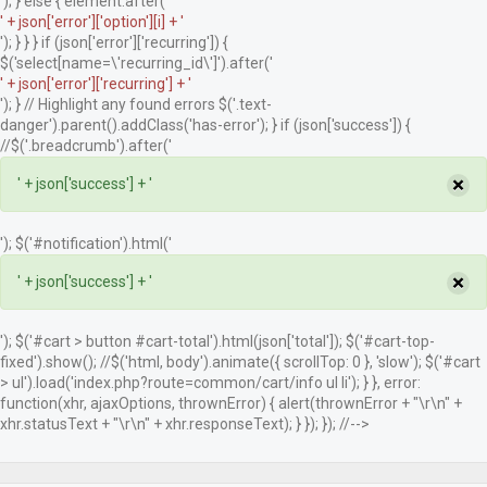
'); } else { element.after('
' + json['error']['option'][i] + '
'); } } } if (json['error']['recurring']) {
$('select[name=\'recurring_id\']').after('
' + json['error']['recurring'] + '
'); } // Highlight any found errors $('.text-
danger').parent().addClass('has-error'); } if (json['success']) {
//$('.breadcrumb').after('
×
' + json['success'] + '
'); $('#notification').html('
×
' + json['success'] + '
'); $('#cart > button #cart-total').html(json['total']); $('#cart-top-
fixed').show(); //$('html, body').animate({ scrollTop: 0 }, 'slow'); $('#cart
> ul').load('index.php?route=common/cart/info ul li'); } }, error:
function(xhr, ajaxOptions, thrownError) { alert(thrownError + "\r\n" +
xhr.statusText + "\r\n" + xhr.responseText); } }); }); //-->