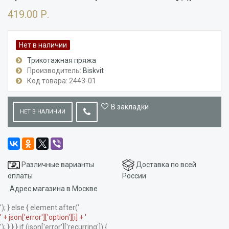
419.00 Р.
Нет в наличии
Трикотажная пряжа
Производитель:
Biskvit
Код товара: 2443-01
В закладки
НЕТ В НАЛИЧИИ
Различные варианты
Доставка по всей
оплаты
России
Адрес магазина в Москве
'); } else { element.after('
' + json['error']['option'][i] + '
'); } } } if (json['error']['recurring']) {