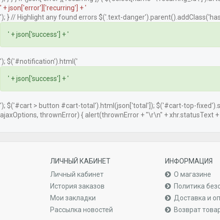
' + json['error']['recurring'] + '
'); } // Highlight any found errors $('.text-danger').parent().addClass('has-
' + json['success'] + '
'); $('#notification').html('
' + json['success'] + '
'); $('#cart > button #cart-total').html(json['total']); $('#cart-top-fixed')
ajaxOptions, thrownError) { alert(thrownError + "\r\n" + xhr.statusText + "\
ЛИЧНЫЙ КАБИНЕТ
ИНФОРМАЦИЯ
Личный кабинет
О магазине
История заказов
Политика без
Мои закладки
Доставка и о
Рассылка новостей
Возврат това