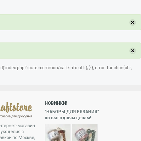
×
×
load('index.php?route=common/cart/info ul li'); } }, error: function(xhr,
НОВИНКИ!
"НАБОРЫ ДЛЯ ВЯЗАНИЯ"
по выгодным ценам!
нтернет-магазин
рукоделия с
авкой по Москве,