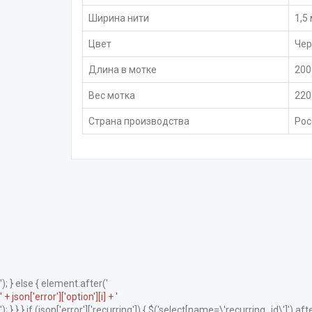
Ширина нити
1,5
Цвет
Чер
Длина в мотке
200
Вес мотка
220
Страна производства
Рос
'); } else { element.after('
' + json['error']['option'][i] + '
'); } } } if (json['error']['recurring']) { $('select[name=\'recurring_id\']').afte