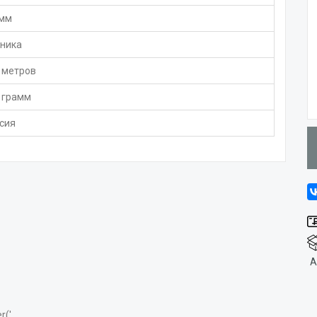
 мм
ника
 метров
 грамм
сия
А
r('