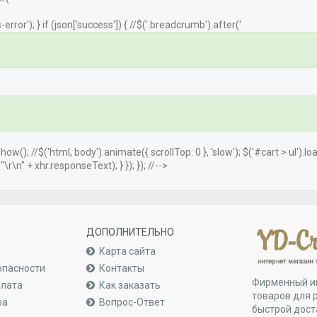
error'); } if (json['success']) { //$('.breadcrumb').after('
.show(); //$('html, body').animate({ scrollTop: 0 }, 'slow'); $('#cart > ul').
r\n" + xhr.responseText); } }); }); //-->
ДОПОЛНИТЕЛЬНО
Карта сайта
опасности
Контакты
Фирменный и
плата
Как заказать
товаров для 
ра
Вопрос-Ответ
быстрой дост