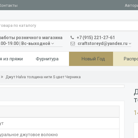
Автор
Контакты
аботы розничного магазина
+7 (915) 221-27-61
.00-19.00 | Вс-выходной
craftstoreyd@yandex.ru
я из пряжи
Фурнитура
Новый Год
Распр
Джут Halva толщина нити S цвет Черника
Д
т
1
ут
уральное джутовое волокно