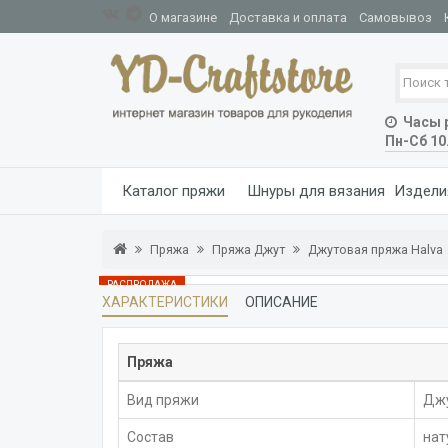
О магазине
Доставка и оплата
Самовывоз
Часы р
Пн-Сб 10
Каталог пряжи
Шнуры для вязания
Издели
Пряжа
Пряжа Джут
Джутовая пряжа Halva
РАСПРОДАЖА
ХАРАКТЕРИСТИКИ
ОПИСАНИЕ
ОСТАЛОСЬ 6 ШТ
Пряжа
Вид пряжи
Дж
Состав
нат