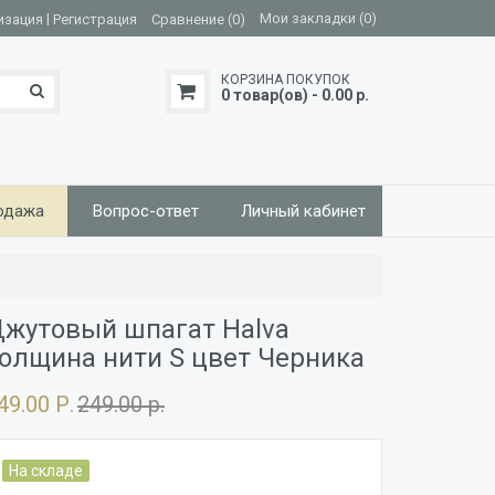
|
Мои закладки (0)
изация
Регистрация
Сравнение (0)
КОРЗИНА ПОКУПОК
0 товар(ов) - 0.00 р.
одажа
Вопрос-ответ
Личный кабинет
жутовый шпагат Halva
олщина нити S цвет Черника
49.00 Р.
249.00 р.
На складе