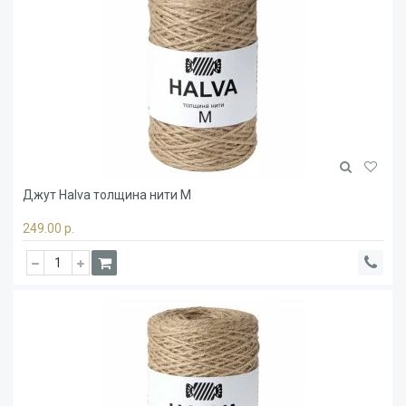
Джут Halva толщина нити M
249.00 р.