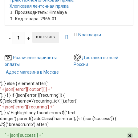
Трикотажная хлопковая пряжа
Хлопковая ленточная пряжа
Производитель: Himalaya
Код товара: 2965-01
В закладки
В КОРЗИНУ
Различные варианты
Доставка по всей
оплаты
России
Адрес магазина в Москве
'); } else { element.after('
' + json['error']['option'][i] + '
'); } } } if (json['error']['recurring']) {
$('select[name=\'recurring_id\']').after('
' + json['error']['recurring'] + '
'); } // Highlight any found errors $('.text-
danger').parent().addClass('has-error'); } if (json['success']) {
//$('.breadcrumb').after('
×
' + json['success'] + '