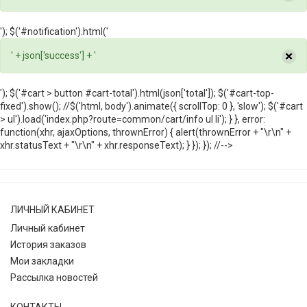
'); $('#notification').html('
×
' + json['success'] + '
'); $('#cart > button #cart-total').html(json['total']); $('#cart-top-
fixed').show(); //$('html, body').animate({ scrollTop: 0 }, 'slow'); $('#cart
> ul').load('index.php?route=common/cart/info ul li'); } }, error:
function(xhr, ajaxOptions, thrownError) { alert(thrownError + "\r\n" +
xhr.statusText + "\r\n" + xhr.responseText); } }); }); //-->
ЛИЧНЫЙ КАБИНЕТ
Личный кабинет
История заказов
Мои закладки
Рассылка новостей