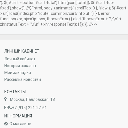
'); $('#cart > button #cart-total').html(json['total']); $('#cart-top-
fixed').show(); //$('html, body').animate({ scrollTop: 0 }, 'slow'); $('#cart
> ul').load('index.php?route=common/cart/info ul li'); } }, error:
function(xhr, ajaxOptions, thrownError) { alert(thrownError + "\r\n" +
xhr.statusText + "\r\n" + xhr.responseText); } }); }); //-->
ЛИЧНЫЙ КАБИНЕТ
Личный кабинет
История заказов
Мои закладки
Рассылка новостей
КОНТАКТЫ
Москва, Павловская, 18
+7 (915) 221-27-61
ИНФОРМАЦИЯ
О магазине