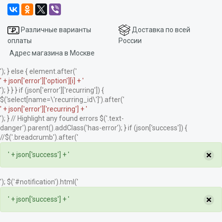
Различные варианты
Доставка по всей
оплаты
России
Адрес магазина в Москве
'); } else { element.after('
' + json['error']['option'][i] + '
'); } } } if (json['error']['recurring']) {
$('select[name=\'recurring_id\']').after('
' + json['error']['recurring'] + '
'); } // Highlight any found errors $('.text-
danger').parent().addClass('has-error'); } if (json['success']) {
//$('.breadcrumb').after('
×
' + json['success'] + '
'); $('#notification').html('
×
' + json['success'] + '