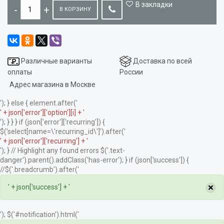
В закладки
В КОРЗИНУ
Различные варианты
Доставка по всей
оплаты
России
Адрес магазина в Москве
'); } else { element.after('
' + json['error']['option'][i] + '
'); } } } if (json['error']['recurring']) {
$('select[name=\'recurring_id\']').after('
' + json['error']['recurring'] + '
'); } // Highlight any found errors $('.text-
danger').parent().addClass('has-error'); } if (json['success']) {
//$('.breadcrumb').after('
×
' + json['success'] + '
'); $('#notification').html('