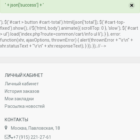
×
' + json['success'] + '
'); $('#cart > button #cart-total').html(json['total']); $('#cart-top-
fixed').show(); //$('html, body').animate({ scrollTop: 0 }, 'slow'); $('#cart
> ul').load('index.php?route=common/cart/info ul li'); } }, error:
function(xhr, ajaxOptions, thrownError) { alert(thrownError + "\r\n" +
xhr.statusText + "\r\n" + xhr.responseText); } }); }); //-->
ЛИЧНЫЙ КАБИНЕТ
Личный кабинет
История заказов
Мои закладки
Рассылка новостей
КОНТАКТЫ
Москва, Павловская, 18
+7 (915) 221-27-61