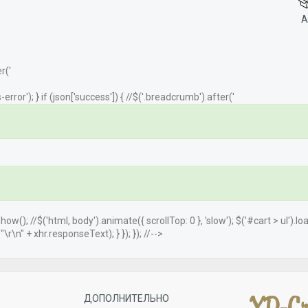
А
r('
error'); } if (json['success']) { //$('.breadcrumb').after('
.show(); //$('html, body').animate({ scrollTop: 0 }, 'slow'); $('#cart > ul').
r\n" + xhr.responseText); } }); }); //-->
ДОПОЛНИТЕЛЬНО