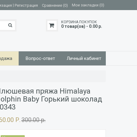
|
Мои закладки (0)
изация
Регистрация
Сравнение (0)
КОРЗИНА ПОКУПОК
0 товар(ов) - 0.00 р.
одажа
Вопрос-ответ
Личный кабинет
люшевая пряжа Himalaya
olphin Baby Горький шоколад
0343
60.00 Р.
300.00 р.