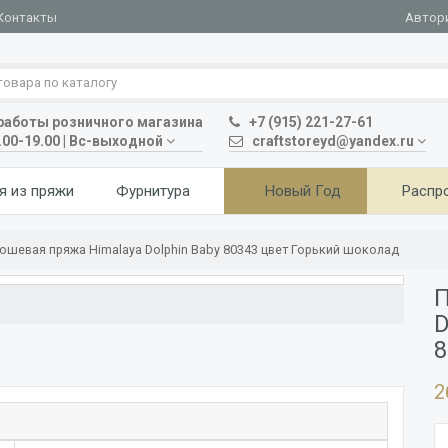
Автор
Контакты
аботы розничного магазина
+7 (915) 221-27-61
.00-19.00 | Вс-выходной
craftstoreyd@yandex.ru
я из пряжи
Фурнитура
Новый Год
Распр
шевая пряжа Himalaya Dolphin Baby 80343 цвет Горький шоколад
П
D
8
2