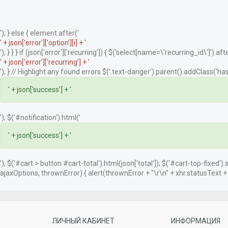
'); } else { element.after('
' + json['error']['option'][i] + '
'); } } } if (json['error']['recurring']) { $('select[name=\'recurring_id\']').afte
' + json['error']['recurring'] + '
'); } // Highlight any found errors $('.text-danger').parent().addClass('has-
' + json['success'] + '
'); $('#notification').html('
' + json['success'] + '
'); $('#cart > button #cart-total').html(json['total']); $('#cart-top-fixed')
ajaxOptions, thrownError) { alert(thrownError + "\r\n" + xhr.statusText + "\
ЛИЧНЫЙ КАБИНЕТ
ИНФОРМАЦИЯ