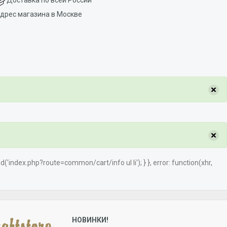
дрес магазина в Москве
×
×
load('index.php?route=common/cart/info ul li'); } }, error: function(xhr,
НОВИНКИ!