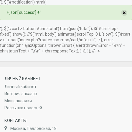
'); $('#notification').html('
×
' + json['success'] + '
'); $('#cart > button #cart-total').html(json['total']); $('#cart-top-
fixed').show(); //$('html, body').animate({ scrollTop: 0 }, 'slow'); $('#cart
> ul').load('index.php?route=common/cart/info ul li'); } }, error:
function(xhr, ajaxOptions, thrownError) { alert(thrownError + "\r\n" +
xhr.statusText + "\r\n" + xhr.responseText); } }); }); //-->
ЛИЧНЫЙ КАБИНЕТ
Личный кабинет
История заказов
Мои закладки
Рассылка новостей
КОНТАКТЫ
Москва, Павловская, 18