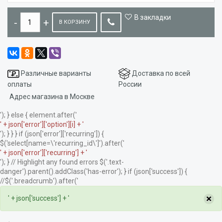
В закладки
В КОРЗИНУ
Различные варианты
Доставка по всей
оплаты
России
Адрес магазина в Москве
'); } else { element.after('
' + json['error']['option'][i] + '
'); } } } if (json['error']['recurring']) {
$('select[name=\'recurring_id\']').after('
' + json['error']['recurring'] + '
'); } // Highlight any found errors $('.text-
danger').parent().addClass('has-error'); } if (json['success']) {
//$('.breadcrumb').after('
×
' + json['success'] + '