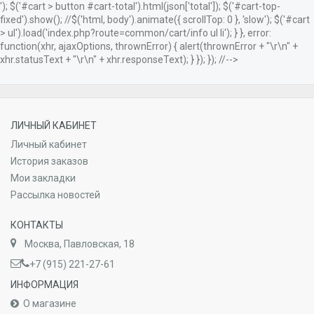
'); $('#cart > button #cart-total').html(json['total']); $('#cart-top-
fixed').show(); //$('html, body').animate({ scrollTop: 0 }, 'slow'); $('#cart
> ul').load('index.php?route=common/cart/info ul li'); } }, error:
function(xhr, ajaxOptions, thrownError) { alert(thrownError + "\r\n" +
xhr.statusText + "\r\n" + xhr.responseText); } }); }); //-->
ЛИЧНЫЙ КАБИНЕТ
Личный кабинет
История заказов
Мои закладки
Рассылка новостей
КОНТАКТЫ
Москва, Павловская, 18
+7 (915) 221-27-61
ИНФОРМАЦИЯ
О магазине