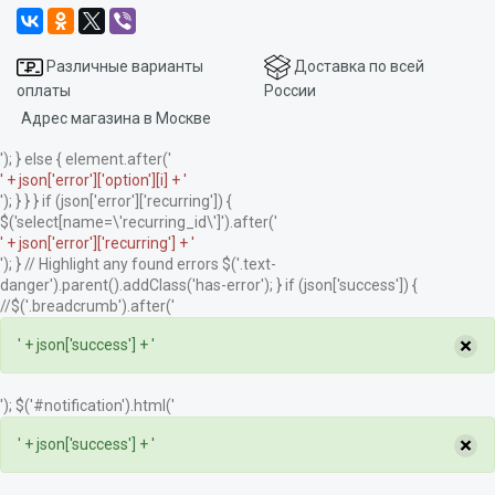
Различные варианты
Доставка по всей
оплаты
России
Адрес магазина в Москве
'); } else { element.after('
' + json['error']['option'][i] + '
'); } } } if (json['error']['recurring']) {
$('select[name=\'recurring_id\']').after('
' + json['error']['recurring'] + '
'); } // Highlight any found errors $('.text-
danger').parent().addClass('has-error'); } if (json['success']) {
//$('.breadcrumb').after('
×
' + json['success'] + '
'); $('#notification').html('
×
' + json['success'] + '