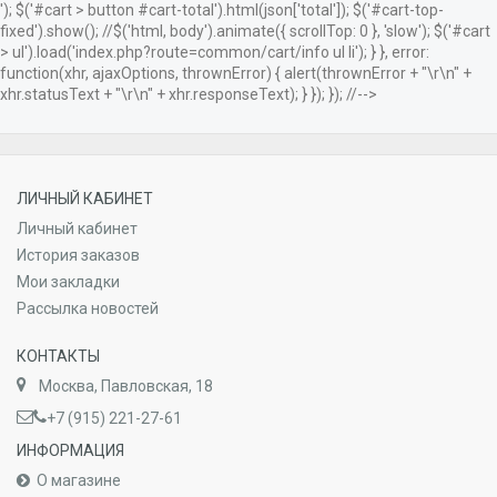
'); $('#cart > button #cart-total').html(json['total']); $('#cart-top-
fixed').show(); //$('html, body').animate({ scrollTop: 0 }, 'slow'); $('#cart
> ul').load('index.php?route=common/cart/info ul li'); } }, error:
function(xhr, ajaxOptions, thrownError) { alert(thrownError + "\r\n" +
xhr.statusText + "\r\n" + xhr.responseText); } }); }); //-->
ЛИЧНЫЙ КАБИНЕТ
Личный кабинет
История заказов
Мои закладки
Рассылка новостей
КОНТАКТЫ
Москва, Павловская, 18
+7 (915) 221-27-61
ИНФОРМАЦИЯ
О магазине