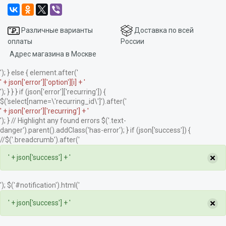
Различные варианты
Доставка по всей
оплаты
России
Адрес магазина в Москве
'); } else { element.after('
' + json['error']['option'][i] + '
'); } } } if (json['error']['recurring']) {
$('select[name=\'recurring_id\']').after('
' + json['error']['recurring'] + '
'); } // Highlight any found errors $('.text-
danger').parent().addClass('has-error'); } if (json['success']) {
//$('.breadcrumb').after('
×
' + json['success'] + '
'); $('#notification').html('
×
' + json['success'] + '