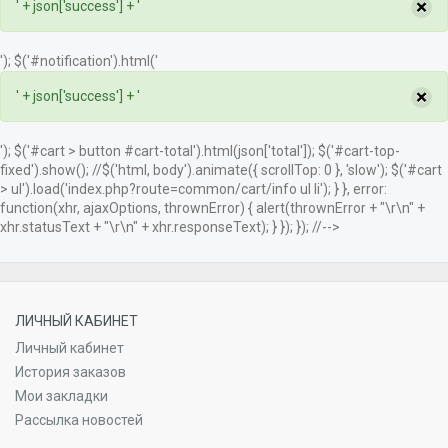
×
' + json['success'] + '
'); $('#notification').html('
×
' + json['success'] + '
'); $('#cart > button #cart-total').html(json['total']); $('#cart-top-
fixed').show(); //$('html, body').animate({ scrollTop: 0 }, 'slow'); $('#cart
> ul').load('index.php?route=common/cart/info ul li'); } }, error:
function(xhr, ajaxOptions, thrownError) { alert(thrownError + "\r\n" +
xhr.statusText + "\r\n" + xhr.responseText); } }); }); //-->
ЛИЧНЫЙ КАБИНЕТ
Личный кабинет
История заказов
Мои закладки
Рассылка новостей