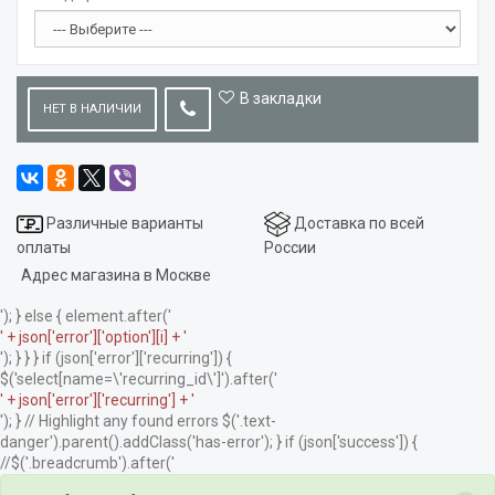
В закладки
НЕТ В НАЛИЧИИ
Различные варианты
Доставка по всей
оплаты
России
Адрес магазина в Москве
'); } else { element.after('
' + json['error']['option'][i] + '
'); } } } if (json['error']['recurring']) {
$('select[name=\'recurring_id\']').after('
' + json['error']['recurring'] + '
'); } // Highlight any found errors $('.text-
danger').parent().addClass('has-error'); } if (json['success']) {
//$('.breadcrumb').after('