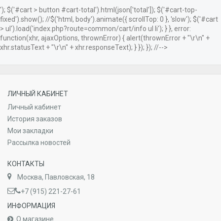
'); $('#cart > button #cart-total').html(json['total']); $('#cart-top-
fixed').show(); //$('html, body').animate({ scrollTop: 0 }, 'slow'); $('#cart
> ul').load('index.php?route=common/cart/info ul li'); } }, error:
function(xhr, ajaxOptions, thrownError) { alert(thrownError + "\r\n" +
xhr.statusText + "\r\n" + xhr.responseText); } }); }); //-->
ЛИЧНЫЙ КАБИНЕТ
Личный кабинет
История заказов
Мои закладки
Рассылка новостей
КОНТАКТЫ
Москва, Павловская, 18
+7 (915) 221-27-61
ИНФОРМАЦИЯ
О магазине