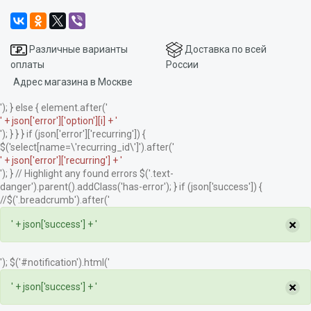
Различные варианты
Доставка по всей
оплаты
России
Адрес магазина в Москве
'); } else { element.after('
' + json['error']['option'][i] + '
'); } } } if (json['error']['recurring']) {
$('select[name=\'recurring_id\']').after('
' + json['error']['recurring'] + '
'); } // Highlight any found errors $('.text-
danger').parent().addClass('has-error'); } if (json['success']) {
//$('.breadcrumb').after('
×
' + json['success'] + '
'); $('#notification').html('
×
' + json['success'] + '