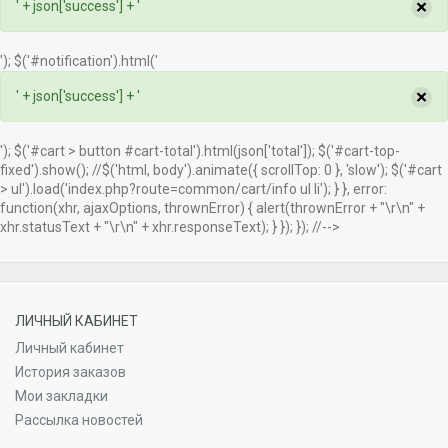
×
' + json['success'] + '
'); $('#notification').html('
×
' + json['success'] + '
'); $('#cart > button #cart-total').html(json['total']); $('#cart-top-
fixed').show(); //$('html, body').animate({ scrollTop: 0 }, 'slow'); $('#cart
> ul').load('index.php?route=common/cart/info ul li'); } }, error:
function(xhr, ajaxOptions, thrownError) { alert(thrownError + "\r\n" +
xhr.statusText + "\r\n" + xhr.responseText); } }); }); //-->
ЛИЧНЫЙ КАБИНЕТ
Личный кабинет
История заказов
Мои закладки
Рассылка новостей