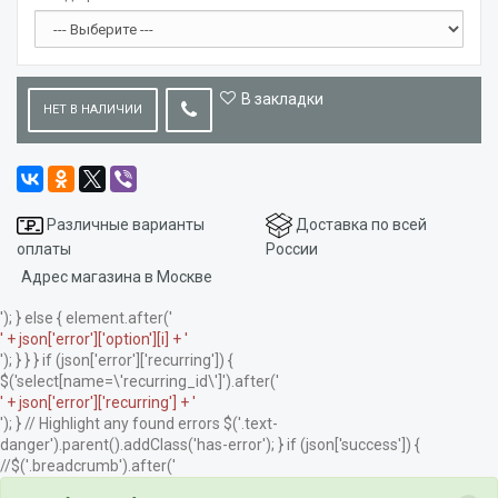
В закладки
НЕТ В НАЛИЧИИ
Различные варианты
Доставка по всей
оплаты
России
Адрес магазина в Москве
'); } else { element.after('
' + json['error']['option'][i] + '
'); } } } if (json['error']['recurring']) {
$('select[name=\'recurring_id\']').after('
' + json['error']['recurring'] + '
'); } // Highlight any found errors $('.text-
danger').parent().addClass('has-error'); } if (json['success']) {
//$('.breadcrumb').after('