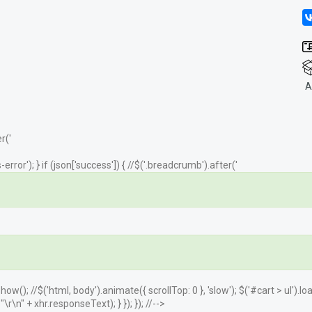
А
r('
error'); } if (json['success']) { //$('.breadcrumb').after('
.show(); //$('html, body').animate({ scrollTop: 0 }, 'slow'); $('#cart > ul').
r\n" + xhr.responseText); } }); }); //-->