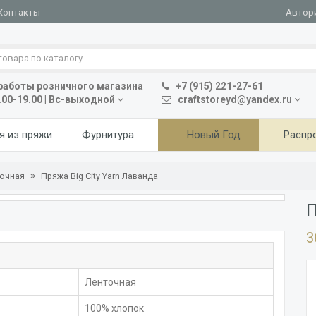
Автор
Контакты
аботы розничного магазина
+7 (915) 221-27-61
.00-19.00 | Вс-выходной
craftstoreyd@yandex.ru
я из пряжи
Фурнитура
Новый Год
Распр
ночная
Пряжа Big City Yarn Лаванда
П
3
Ленточная
100% хлопок