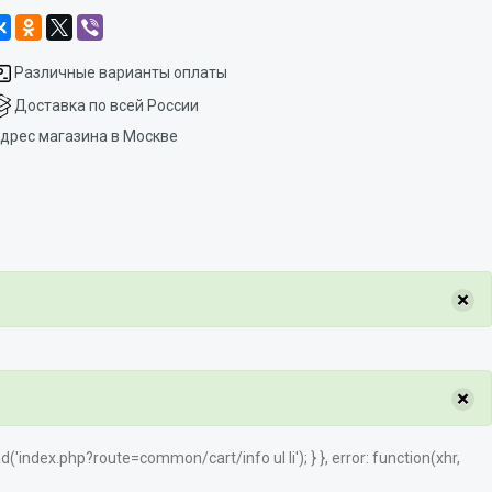
Различные варианты оплаты
Доставка по всей России
дрес магазина в Москве
×
×
load('index.php?route=common/cart/info ul li'); } }, error: function(xhr,