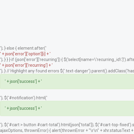
'); } else { element.after('
' + json['error']['option'][i] + '
'); } } } if (json['error']['recurring']) { $('select[name=\'recurring_id\']').afte
' + json['error']['recurring'] + '
'); } // Highlight any found errors $('.text-danger').parent().addClass('has-
' + json['success'] + '
'); $('#notification').html('
' + json['success'] + '
'); $('#cart > button #cart-total').html(json['total']); $('#cart-top-fixed')
ajaxOptions, thrownError) { alert(thrownError + "\r\n" + xhr.statusText + "\