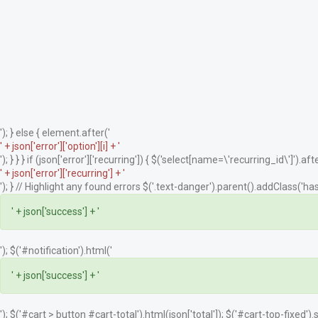
'); } else { element.after('
' + json['error']['option'][i] + '
'); } } } if (json['error']['recurring']) { $('select[name=\'recurring_id\']').afte
' + json['error']['recurring'] + '
'); } // Highlight any found errors $('.text-danger').parent().addClass('has-
' + json['success'] + '
'); $('#notification').html('
' + json['success'] + '
'); $('#cart > button #cart-total').html(json['total']); $('#cart-top-fixed')