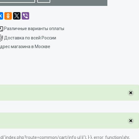
Различные варианты оплаты
Доставка по всей России
дрес магазина в Москве
×
×
load('index.php?route=common/cart/info ul li'); } }, error: function(xhr,