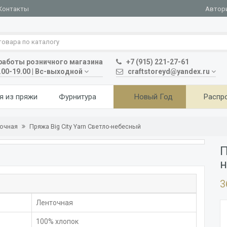
Автор
Контакты
аботы розничного магазина
+7 (915) 221-27-61
.00-19.00 | Вс-выходной
craftstoreyd@yandex.ru
я из пряжи
Фурнитура
Новый Год
Распр
ночная
Пряжа Big City Yarn Светло-небесный
П
н
3
Ленточная
100% хлопок