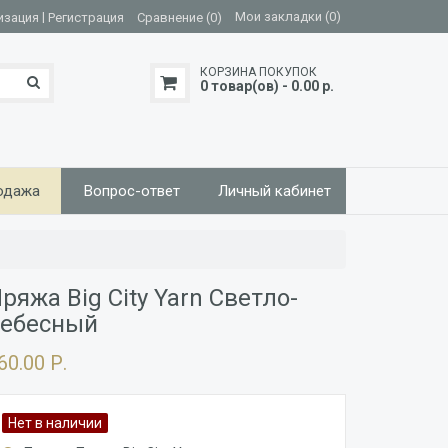
|
Мои закладки (0)
изация
Регистрация
Сравнение (0)
КОРЗИНА ПОКУПОК
0 товар(ов) - 0.00 р.
одажа
Вопрос-ответ
Личный кабинет
ряжа Big City Yarn Светло-
ебесный
60.00 Р.
Нет в наличии