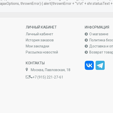
ajaxOptions, thrownError) { alert(thrownError + "\r\n" + xhr.statusText + "\
ЛИЧНЫЙ КАБИНЕТ
ИНФОРМАЦИЯ
Личный кабинет
О магазине
История заказов
Политика без
Мои закладки
Доставка и о
Рассылка новостей
Возврат това
КОНТАКТЫ
Москва, Павловская, 18
+7 (915) 221-27-61