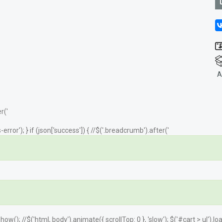
А
r('
error'); } if (json['success']) { //$('.breadcrumb').after('
.show(); //$('html, body').animate({ scrollTop: 0 }, 'slow'); $('#cart > ul').