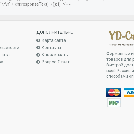
r\n" + xhr.responseText); } }); }); //-->
ДОПОЛНИТЕЛЬНО
Карта сайта
опасности
Контакты
Фирменный и
плата
Как заказать
товаров для 
ра
Вопрос-Ответ
быстрой дост
всей России 
способами о