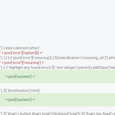
'); } else { element.after('
' + json['error']['option'][i] + '
'); } } } if (json['error']['recurring']) { $('select[name=\'recurring_id\']').afte
' + json['error']['recurring'] + '
'); } // Highlight any found errors $('.text-danger').parent().addClass('has-
' + json['success'] + '
'); $('#notification').html('
' + json['success'] + '
'); $('#cart > button #cart-total').html(json['total']); $('#cart-top-fixed')