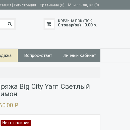
|
Мои закладки (0)
изация
Регистрация
Сравнение (0)
КОРЗИНА ПОКУПОК
0 товар(ов) - 0.00 р.
одажа
Вопрос-ответ
Личный кабинет
ряжа Big City Yarn Светлый
лимон
60.00 Р.
Нет в наличии