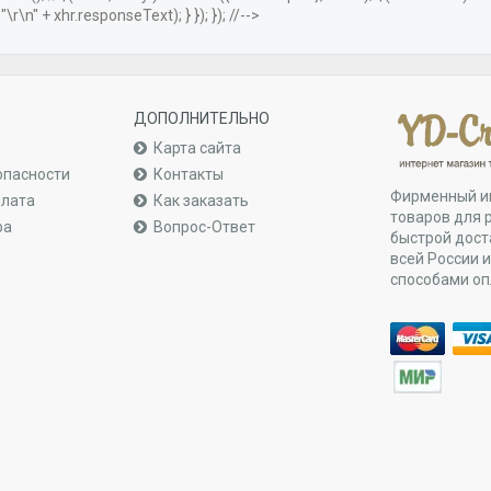
r\n" + xhr.responseText); } }); }); //-->
ДОПОЛНИТЕЛЬНО
Карта сайта
опасности
Контакты
Фирменный и
плата
Как заказать
товаров для 
ра
Вопрос-Ответ
быстрой дост
всей России 
способами о