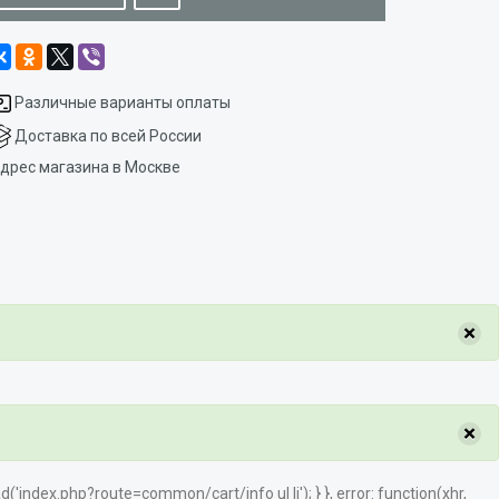
Различные варианты оплаты
Доставка по всей России
дрес магазина в Москве
×
×
load('index.php?route=common/cart/info ul li'); } }, error: function(xhr,