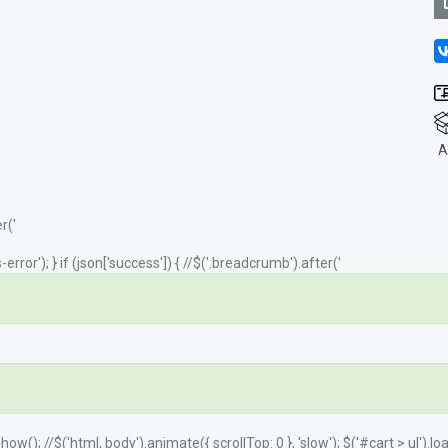
А
r('
error'); } if (json['success']) { //$('.breadcrumb').after('
.show(); //$('html, body').animate({ scrollTop: 0 }, 'slow'); $('#cart > ul').