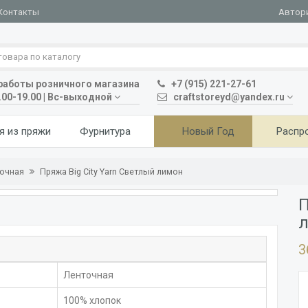
Автор
Контакты
аботы розничного магазина
+7 (915) 221-27-61
.00-19.00 | Вс-выходной
craftstoreyd@yandex.ru
я из пряжи
Фурнитура
Новый Год
Распр
ночная
Пряжа Big City Yarn Светлый лимон
П
3
Ленточная
100% хлопок