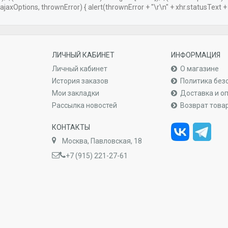
ajaxOptions, thrownError) { alert(thrownError + "\r\n" + xhr.statusText + "\
ЛИЧНЫЙ КАБИНЕТ
ИНФОРМАЦИЯ
Личный кабинет
О магазине
История заказов
Политика без
Мои закладки
Доставка и о
Рассылка новостей
Возврат това
КОНТАКТЫ
Москва, Павловская, 18
+7 (915) 221-27-61