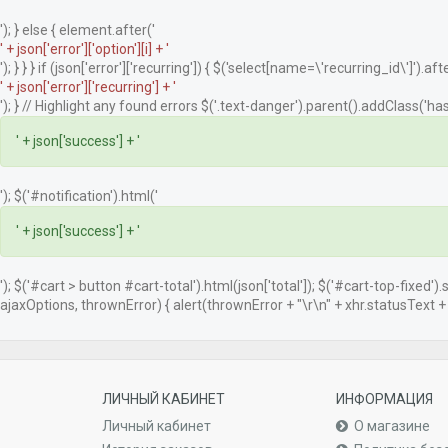
'); } else { element.after('
' + json['error']['option'][i] + '
'); } } } if (json['error']['recurring']) { $('select[name=\'recurring_id\']').afte
' + json['error']['recurring'] + '
'); } // Highlight any found errors $('.text-danger').parent().addClass('has-
' + json['success'] + '
'); $('#notification').html('
' + json['success'] + '
'); $('#cart > button #cart-total').html(json['total']); $('#cart-top-fixed')
ajaxOptions, thrownError) { alert(thrownError + "\r\n" + xhr.statusText + "\
ЛИЧНЫЙ КАБИНЕТ
ИНФОРМАЦИЯ
Личный кабинет
О магазине