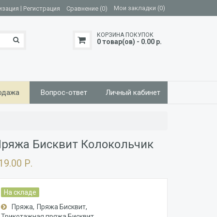
|
Мои закладки (0)
изация
Регистрация
Сравнение (0)
КОРЗИНА ПОКУПОК
0 товар(ов) - 0.00 р.
одажа
Вопрос-ответ
Личный кабинет
ряжа Бисквит Колокольчик
19.00 Р.
На складе
Пряжа
Пряжа Бисквит
Трикотажная пряжа Бисквит