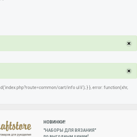
×
×
load('index.php?route=common/cart/info ul li'); } }, error: function(xhr,
НОВИНКИ!
"НАБОРЫ ДЛЯ ВЯЗАНИЯ"
по выгодным ценам!