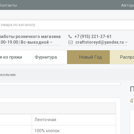
Автор
Контакты
аботы розничного магазина
+7 (915) 221-27-61
.00-19.00 | Вс-выходной
craftstoreyd@yandex.ru
я из пряжи
Фурнитура
Новый Год
Распр
окольчик
П
4
Ленточная
100% хлопок