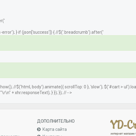
r('
error'); } if (json['success']) { //$('.breadcrumb').after('
.show(); //$('html, body').animate({ scrollTop: 0 }, 'slow'); $('#cart > ul').
r\n" + xhr.responseText); } }); }); //-->
ДОПОЛНИТЕЛЬНО
Карта сайта