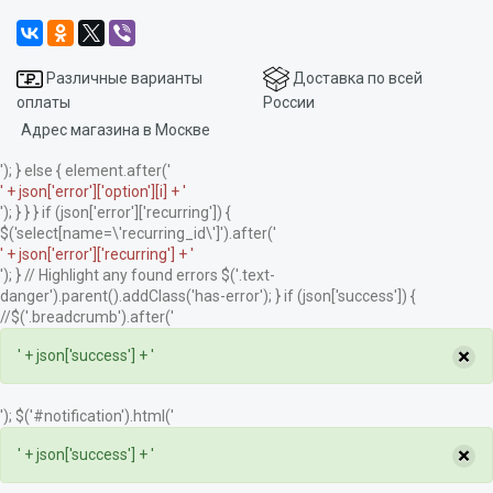
Различные варианты
Доставка по всей
оплаты
России
Адрес магазина в Москве
'); } else { element.after('
' + json['error']['option'][i] + '
'); } } } if (json['error']['recurring']) {
$('select[name=\'recurring_id\']').after('
' + json['error']['recurring'] + '
'); } // Highlight any found errors $('.text-
danger').parent().addClass('has-error'); } if (json['success']) {
//$('.breadcrumb').after('
×
' + json['success'] + '
'); $('#notification').html('
×
' + json['success'] + '