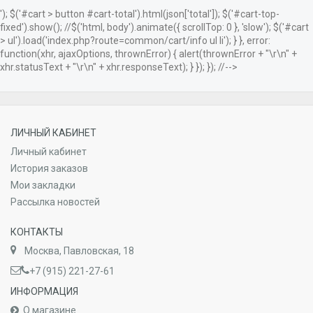
'); $('#cart > button #cart-total').html(json['total']); $('#cart-top-
fixed').show(); //$('html, body').animate({ scrollTop: 0 }, 'slow'); $('#cart
> ul').load('index.php?route=common/cart/info ul li'); } }, error:
function(xhr, ajaxOptions, thrownError) { alert(thrownError + "\r\n" +
xhr.statusText + "\r\n" + xhr.responseText); } }); }); //-->
ЛИЧНЫЙ КАБИНЕТ
Личный кабинет
История заказов
Мои закладки
Рассылка новостей
КОНТАКТЫ
Москва, Павловская, 18
+7 (915) 221-27-61
ИНФОРМАЦИЯ
О магазине