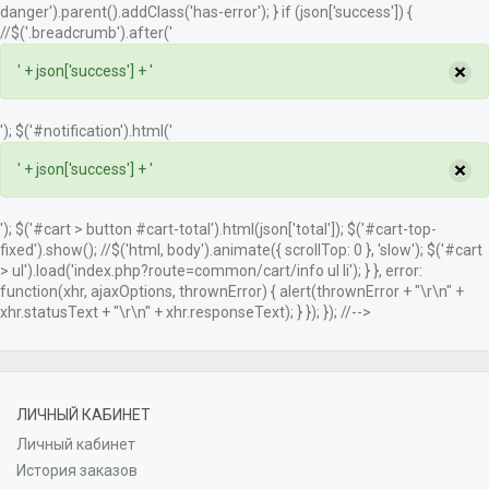
danger').parent().addClass('has-error'); } if (json['success']) {
//$('.breadcrumb').after('
×
' + json['success'] + '
'); $('#notification').html('
×
' + json['success'] + '
'); $('#cart > button #cart-total').html(json['total']); $('#cart-top-
fixed').show(); //$('html, body').animate({ scrollTop: 0 }, 'slow'); $('#cart
> ul').load('index.php?route=common/cart/info ul li'); } }, error:
function(xhr, ajaxOptions, thrownError) { alert(thrownError + "\r\n" +
xhr.statusText + "\r\n" + xhr.responseText); } }); }); //-->
ЛИЧНЫЙ КАБИНЕТ
Личный кабинет
История заказов