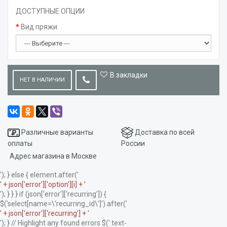
ДОСТУПНЫЕ ОПЦИИ
Вид пряжи
В закладки
НЕТ В НАЛИЧИИ
Различные варианты
Доставка по всей
оплаты
России
Адрес магазина в Москве
'); } else { element.after('
' + json['error']['option'][i] + '
'); } } } if (json['error']['recurring']) {
$('select[name=\'recurring_id\']').after('
' + json['error']['recurring'] + '
'); } // Highlight any found errors $('.text-