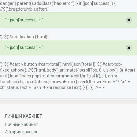
danger').parent().addClass('has-error'); } if (json['success']) {
//$('.breadcrumb').after('
×
' + json['success'] + '
'); $('#notification').html('
×
' + json['success'] + '
'); $('#cart > button #cart-total').html(json['total']); $('#cart-top-
fixed').show(); //$('html, body').animate({ scrollTop: 0 }, 'slow'); $('#cart
> ul').load('index.php?route=common/cart/info ul li'); } }, error:
function(xhr, ajaxOptions, thrownError) { alert(thrownError + "\r\n" +
xhr.statusText + "\r\n" + xhr.responseText); } }); }); //-->
ЛИЧНЫЙ КАБИНЕТ
Личный кабинет
История заказов