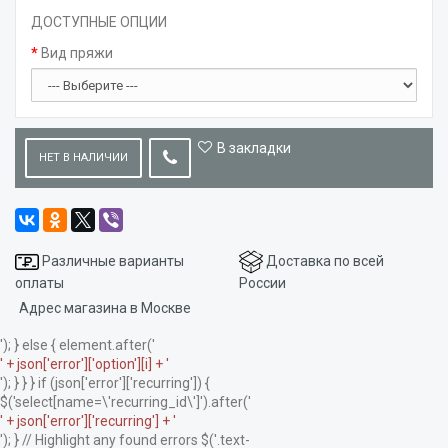
ДОСТУПНЫЕ ОПЦИИ
Вид пряжи
В закладки
НЕТ В НАЛИЧИИ
Различные варианты
Доставка по всей
оплаты
России
Адрес магазина в Москве
'); } else { element.after('
' + json['error']['option'][i] + '
'); } } } if (json['error']['recurring']) {
$('select[name=\'recurring_id\']').after('
' + json['error']['recurring'] + '
'); } // Highlight any found errors $('.text-