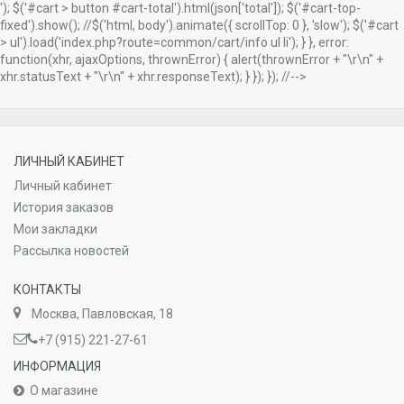
'); $('#cart > button #cart-total').html(json['total']); $('#cart-top-
fixed').show(); //$('html, body').animate({ scrollTop: 0 }, 'slow'); $('#cart
> ul').load('index.php?route=common/cart/info ul li'); } }, error:
function(xhr, ajaxOptions, thrownError) { alert(thrownError + "\r\n" +
xhr.statusText + "\r\n" + xhr.responseText); } }); }); //-->
ЛИЧНЫЙ КАБИНЕТ
Личный кабинет
История заказов
Мои закладки
Рассылка новостей
КОНТАКТЫ
Москва, Павловская, 18
+7 (915) 221-27-61
ИНФОРМАЦИЯ
О магазине