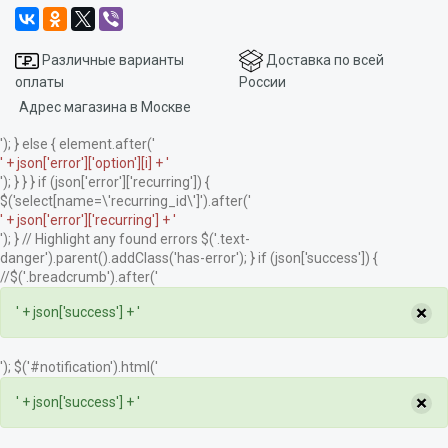
Различные варианты
Доставка по всей
оплаты
России
Адрес магазина в Москве
'); } else { element.after('
' + json['error']['option'][i] + '
'); } } } if (json['error']['recurring']) {
$('select[name=\'recurring_id\']').after('
' + json['error']['recurring'] + '
'); } // Highlight any found errors $('.text-
danger').parent().addClass('has-error'); } if (json['success']) {
//$('.breadcrumb').after('
×
' + json['success'] + '
'); $('#notification').html('
×
' + json['success'] + '