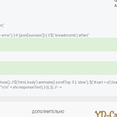
А
r('
error'); } if (json['success']) { //$('.breadcrumb').after('
.show(); //$('html, body').animate({ scrollTop: 0 }, 'slow'); $('#cart > ul').
r\n" + xhr.responseText); } }); }); //-->
ДОПОЛНИТЕЛЬНО