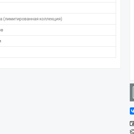
а (лимитированная коллекция)
ов
м