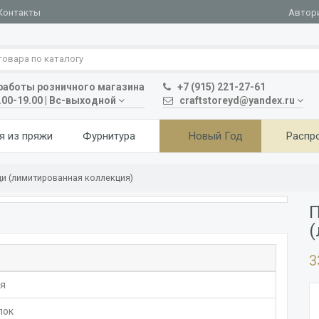
Автор
Контакты
аботы розничного магазина
+7 (915) 221-27-61
.00-19.00 | Вс-выходной
craftstoreyd@yandex.ru
я из пряжи
Фурнитура
Новый Год
Распр
и (лимитированная коллекция)
П
(
3
я
пок