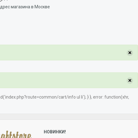
дрес магазина в Москве
×
×
load('index.php?route=common/cart/info ul li'); } }, error: function(xhr,
НОВИНКИ!