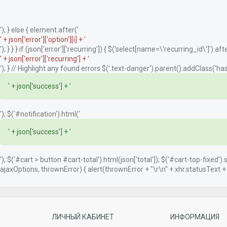
'); } else { element.after('
' + json['error']['option'][i] + '
'); } } } if (json['error']['recurring']) { $('select[name=\'recurring_id\']').afte
' + json['error']['recurring'] + '
'); } // Highlight any found errors $('.text-danger').parent().addClass('has-
' + json['success'] + '
'); $('#notification').html('
' + json['success'] + '
'); $('#cart > button #cart-total').html(json['total']); $('#cart-top-fixed')
ajaxOptions, thrownError) { alert(thrownError + "\r\n" + xhr.statusText + "\
ЛИЧНЫЙ КАБИНЕТ
ИНФОРМАЦИЯ