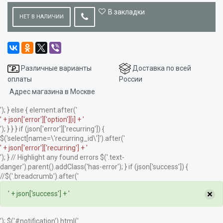
В закладки
НЕТ В НАЛИЧИИ
Различные варианты
Доставка по всей
оплаты
России
Адрес магазина в Москве
'); } else { element.after('
' + json['error']['option'][i] + '
'); } } } if (json['error']['recurring']) {
$('select[name=\'recurring_id\']').after('
' + json['error']['recurring'] + '
'); } // Highlight any found errors $('.text-
danger').parent().addClass('has-error'); } if (json['success']) {
//$('.breadcrumb').after('
×
' + json['success'] + '
'); $('#notification').html('