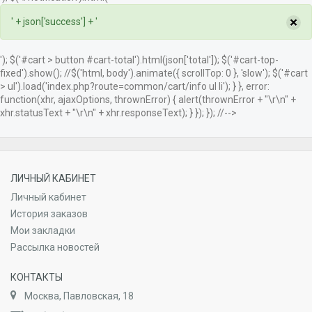
×
' + json['success'] + '
'); $('#cart > button #cart-total').html(json['total']); $('#cart-top-
fixed').show(); //$('html, body').animate({ scrollTop: 0 }, 'slow'); $('#cart
> ul').load('index.php?route=common/cart/info ul li'); } }, error:
function(xhr, ajaxOptions, thrownError) { alert(thrownError + "\r\n" +
xhr.statusText + "\r\n" + xhr.responseText); } }); }); //-->
ЛИЧНЫЙ КАБИНЕТ
Личный кабинет
История заказов
Мои закладки
Рассылка новостей
КОНТАКТЫ
Москва, Павловская, 18