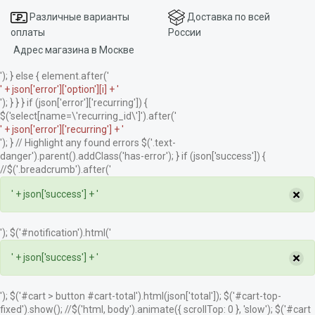
Различные варианты
Доставка по всей
оплаты
России
Адрес магазина в Москве
'); } else { element.after('
' + json['error']['option'][i] + '
'); } } } if (json['error']['recurring']) {
$('select[name=\'recurring_id\']').after('
' + json['error']['recurring'] + '
'); } // Highlight any found errors $('.text-
danger').parent().addClass('has-error'); } if (json['success']) {
//$('.breadcrumb').after('
×
' + json['success'] + '
'); $('#notification').html('
×
' + json['success'] + '
'); $('#cart > button #cart-total').html(json['total']); $('#cart-top-
fixed').show(); //$('html, body').animate({ scrollTop: 0 }, 'slow'); $('#cart