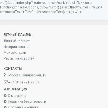
> ul').load('index.php?route=common/cart/info ul li'); } }, error:
function(xhr, ajaxOptions, thrownError) { alert(thrownError + "\r\n" +
xhr.statusText + "\r\n" + xhr.responseText); } }); }); //-->
ЛИЧНЫЙ КАБИНЕТ
Личный кабинет
История заказов
Мои закладки
Рассылка новостей
КОНТАКТЫ
Москва, Павловская, 18
+7 (915) 221-27-61
ИНФОРМАЦИЯ
О магазине
Политика безопасности
Доставка и оплата