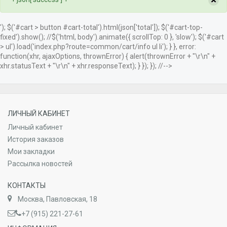
×
'); $('#cart > button #cart-total').html(json['total']); $('#cart-top-
fixed').show(); //$('html, body').animate({ scrollTop: 0 }, 'slow'); $('#cart
> ul').load('index.php?route=common/cart/info ul li'); } }, error:
function(xhr, ajaxOptions, thrownError) { alert(thrownError + "\r\n" +
xhr.statusText + "\r\n" + xhr.responseText); } }); }); //-->
ЛИЧНЫЙ КАБИНЕТ
Личный кабинет
История заказов
Мои закладки
Рассылка новостей
КОНТАКТЫ
Москва, Павловская, 18
+7 (915) 221-27-61