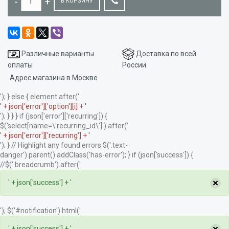
В КОРЗИНУ
Различные варианты
Доставка по всей
оплаты
России
Адрес магазина в Москве
'); } else { element.after('
' + json['error']['option'][i] + '
'); } } } if (json['error']['recurring']) {
$('select[name=\'recurring_id\']').after('
' + json['error']['recurring'] + '
'); } // Highlight any found errors $('.text-
danger').parent().addClass('has-error'); } if (json['success']) {
//$('.breadcrumb').after('
×
' + json['success'] + '
'); $('#notification').html('
' + json['success'] + '